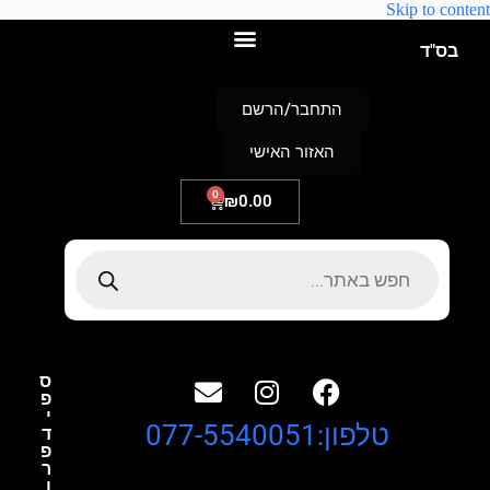
Skip to content
בס"ד
התחבר/הרשם
האזור האישי
0
₪
0.00
ס
פ
י
טלפון:077-5540051
ד
פ
ר
ו