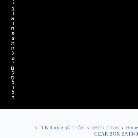
י
ב
ו
א
ו
ה
פ
צ
ת
ח
ל
פ
י
ם
ל
ס
ל
ו
ל
ר
Home
מוצרים נוספים
חלקי חילוף JLB Racing
GEAR BOX EA1049