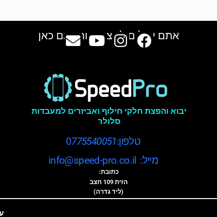
אתם יכולים למצוא אותנו גם כאן
יבוא והפצת חלקי חילוף ואביזרים למעבדות
סלולר
טלפון:0
775540051
מייל: info@speed-pro.co.il
כתובת:
הזית 109 חצב
(ליד גדרה)
ע