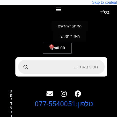
Skip to content
בס"ד
התחבר/הרשם
האזור האישי
0
₪
0.00
ס
פ
י
טלפון:077-5540051
ד
פ
ר
ו