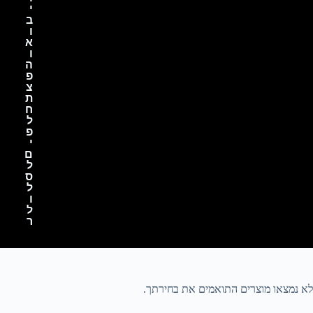
י
ב
ו
א
ו
ה
פ
צ
ת
ח
ל
פ
י
ם
ל
ס
ל
ו
ל
ר
לא נמצאו מוצרים התואמים את בחירתך.