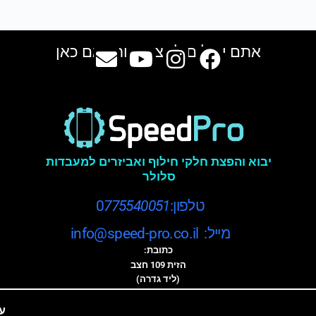
אתם יכולים למצוא אותנו גם כאן
יבוא והפצת חלקי חילוף ואביזרים למעבדות
סלולר
טלפון:0
775540051
מייל: info@speed-pro.co.il
כתובת:
הזית 109 חצב
(ליד גדרה)
ע