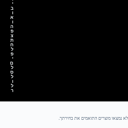
י
ב
ו
א
ו
ה
פ
צ
ת
ח
ל
פ
י
ם
ל
ס
ל
ו
ל
ר
לא נמצאו מוצרים התואמים את בחירתך.