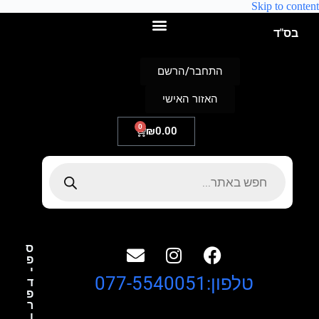
Skip to content
בס"ד
התחבר/הרשם
האזור האישי
0
₪
0.00
ס
פ
י
טלפון:077-5540051
ד
פ
ר
ו