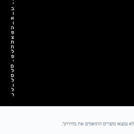
י
ב
ו
א
ו
ה
פ
צ
ת
ח
ל
פ
י
ם
ל
ס
ל
ו
ל
ר
לא נמצאו מוצרים התואמים את בחירתך.