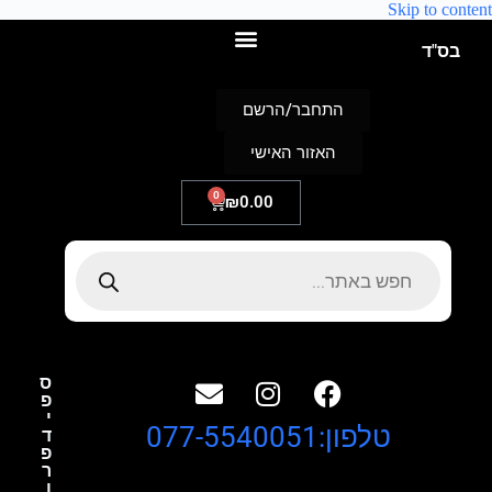
Skip to content
בס"ד
התחבר/הרשם
האזור האישי
0
₪
0.00
ס
פ
י
טלפון:077-5540051
ד
פ
ר
ו