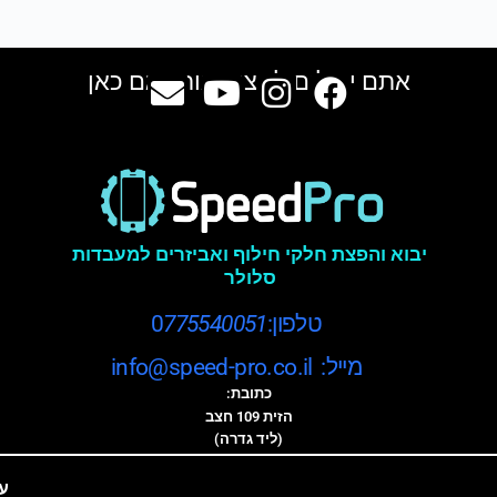
אתם יכולים למצוא אותנו גם כאן
יבוא והפצת חלקי חילוף ואביזרים למעבדות
סלולר
טלפון:0
775540051
מייל: info@speed-pro.co.il
כתובת:
הזית 109 חצב
(ליד גדרה)
ע