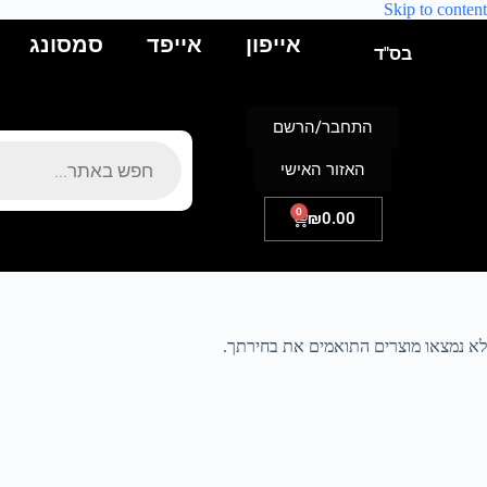
Skip to content
אייפון
אייפד
סמסונג
בס"ד
התחבר/הרשם
האזור האישי
0
₪
0.00
לא נמצאו מוצרים התואמים את בחירתך.