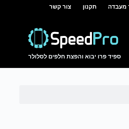
 מעבדה
תקנון
צור קשר
S
k
i
p
t
o
c
ספיד פרו יבוא והפצת חלפים לסלולר
o
n
t
e
n
t