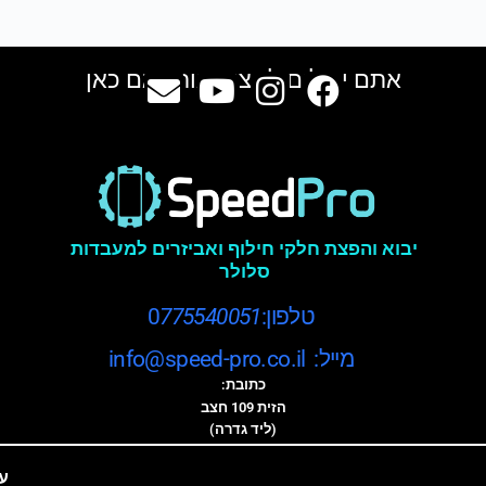
אתם יכולים למצוא אותנו גם כאן
יבוא והפצת חלקי חילוף ואביזרים למעבדות
סלולר
טלפון:0
775540051
מייל: info@speed-pro.co.il
כתובת:
הזית 109 חצב
(ליד גדרה)
ע