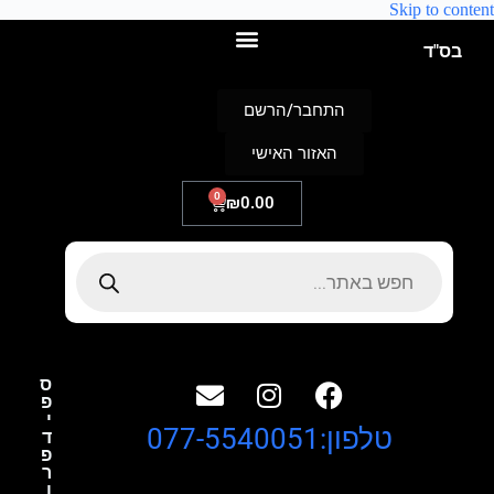
Skip to content
בס"ד
התחבר/הרשם
האזור האישי
0
₪
0.00
ס
פ
י
טלפון:077-5540051
ד
פ
ר
ו