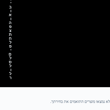
י
ב
ו
א
ו
ה
פ
צ
ת
ח
ל
פ
י
ם
ל
ס
ל
ו
ל
ר
לא נמצאו מוצרים התואמים את בחירתך.