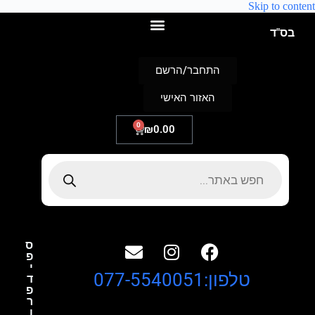
Skip to content
בס"ד
התחבר/הרשם
האזור האישי
0
₪
0.00
ס
פ
י
טלפון:077-5540051
ד
פ
ר
ו