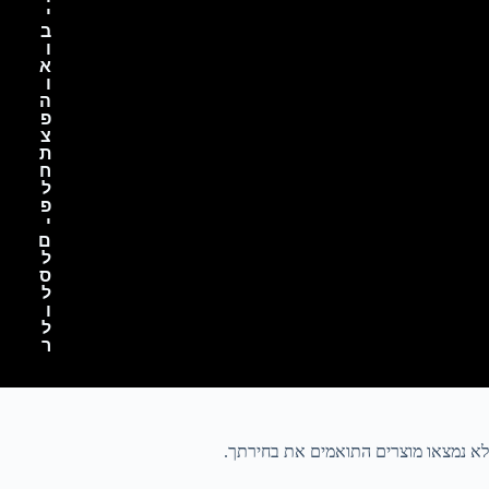
י
ב
ו
א
ו
ה
פ
צ
ת
ח
ל
פ
י
ם
ל
ס
ל
ו
ל
ר
לא נמצאו מוצרים התואמים את בחירתך.