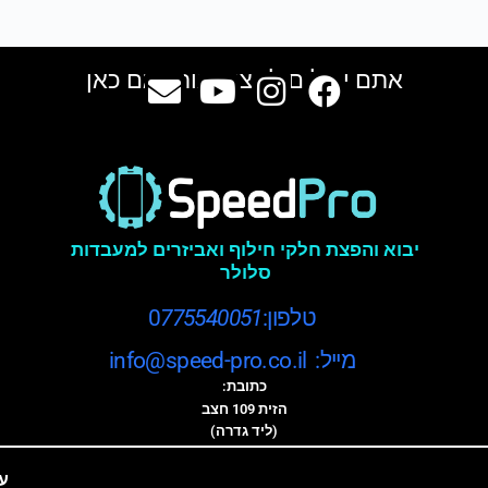
אתם יכולים למצוא אותנו גם כאן
יבוא והפצת חלקי חילוף ואביזרים למעבדות
סלולר
טלפון:0
775540051
מייל: info@speed-pro.co.il
כתובת:
הזית 109 חצב
(ליד גדרה)
ע