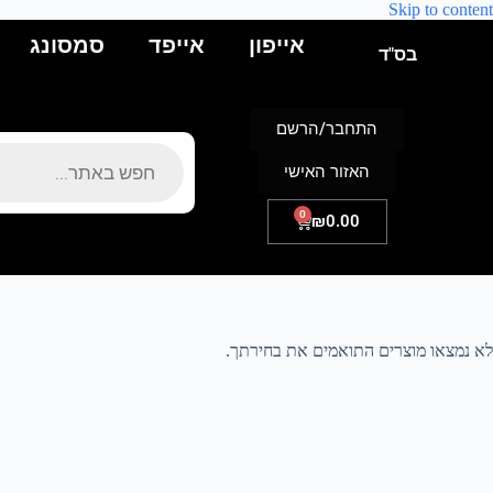
Skip to content
אייפון
אייפד
סמסונג
בס"ד
התחבר/הרשם
האזור האישי
0
₪
0.00
לא נמצאו מוצרים התואמים את בחירתך.