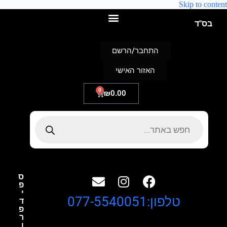
Skip to content
בס"ד
התחבר/הרשם
האזור האישי
0
₪
0.00
ס
פ
י
טלפון:077-5540051
ד
פ
ר
ו