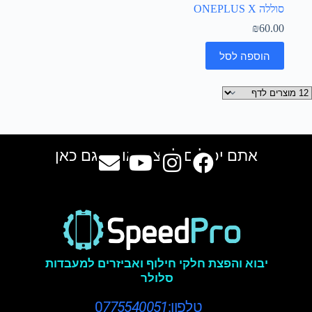
סוללה ONEPLUS X
₪
60.00
הוספה לסל
אתם יכולים למצוא אותנו גם כאן
יבוא והפצת חלקי חילוף ואביזרים למעבדות
סלולר
טלפון:0
775540051