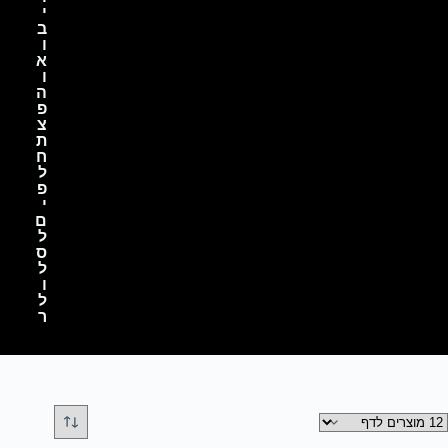
י
ב
ו
א
ו
ה
פ
צ
ת
ח
ל
פ
י
ם
ל
ס
ל
ו
ל
ר