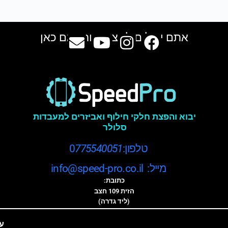
אתם יכולים למצוא אותנו גם כאן
יבוא והפצת חלקי חילוף ואביזרים למעבדות
סלולר
טלפון:0
775540051
מייל: info@speed-pro.co.il
כתובת:
הזית 109 חצב
(ליד גדרה)
ע