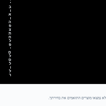
י
ב
ו
א
ו
ה
פ
צ
ת
ח
ל
פ
י
ם
ל
ס
ל
ו
ל
ר
לא נמצאו מוצרים התואמים את בחירתך.