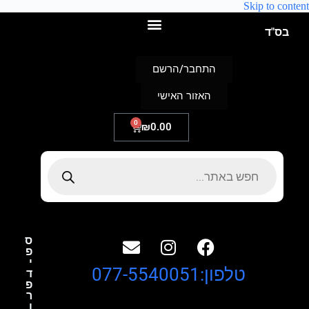
Skip to content
בס"ד
התחבר/הרשם
האזור האישי
0
₪
0.00
ס
פ
י
טלפון:077-5540051
ד
פ
ר
ו