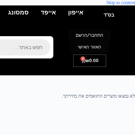
Skip to content
אייפון
אייפד
סמסונג
בס"ד
התחבר/הרשם
האזור האישי
0
₪
0.00
לא נמצאו מוצרים התואמים את בחירתך.