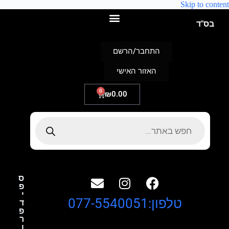
Skip to content
בס"ד
התחבר/הרשם
האזור האישי
0
₪
0.00
ס
פ
י
טלפון:077-5540051
ד
פ
ר
ו