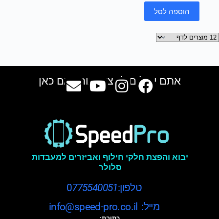
הוספה לסל
אתם יכולים למצוא אותנו גם כאן
יבוא והפצת חלקי חילוף ואביזרים למעבדות
סלולר
טלפון:0
775540051
מייל: info@speed-pro.co.il
כתובת: