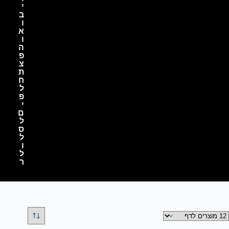
י
ב
ו
א
ו
ה
פ
צ
ת
ח
ל
פ
י
ם
ל
ס
ל
ו
ל
ר