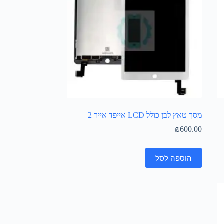
מסך טאץ לבן כולל LCD אייפד אייר 2
₪
600.00
הוספה לסל