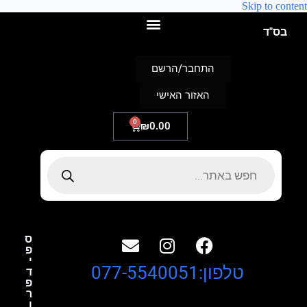
Skip to content
בס"ד
התחבר/הרשם
האזור האישי
0
₪
0.00
ס
פ
י
טלפון:077-5540051
ד
פ
ר
ו