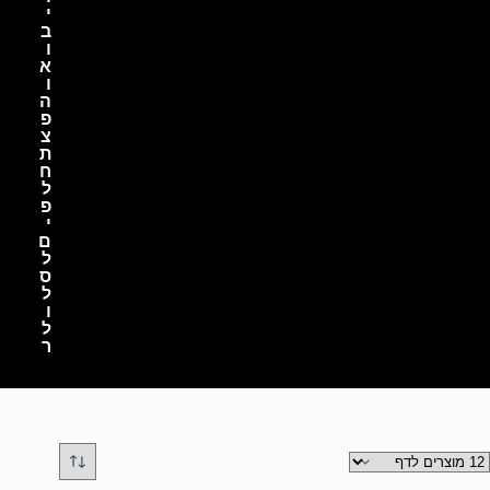
י
ב
ו
א
ו
ה
פ
צ
ת
ח
ל
פ
י
ם
ל
ס
ל
ו
ל
ר