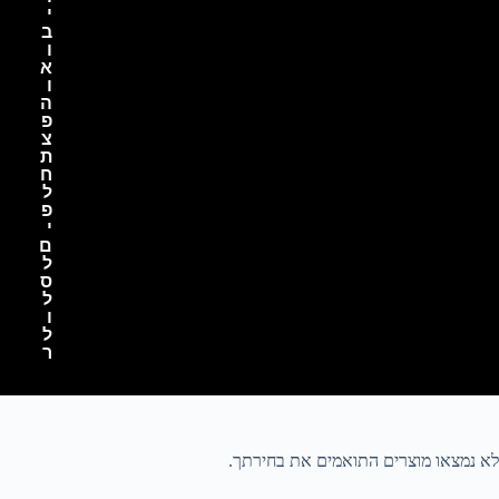
י
ב
ו
א
ו
ה
פ
צ
ת
ח
ל
פ
י
ם
ל
ס
ל
ו
ל
ר
לא נמצאו מוצרים התואמים את בחירתך.