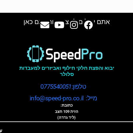
אתם יכולים למצוא אותנו גם כאן
יבוא והפצת חלקי חילוף ואביזרים למעבדות
סלולר
טלפון:0
775540051
מייל: info@speed-pro.co.il
כתובת:
הזית 109 חצב
(ליד גדרה)
ע