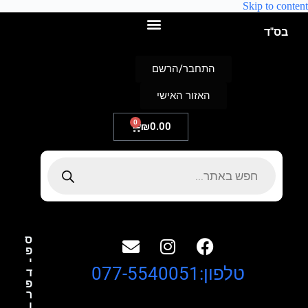
Skip to content
בס"ד
התחבר/הרשם
האזור האישי
0
₪
0.00
ס
פ
י
טלפון:077-5540051
ד
פ
ר
ו