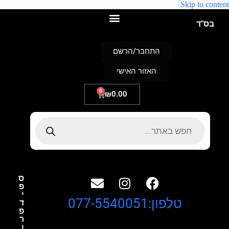
Skip to content
בס"ד
התחבר/הרשם
האזור האישי
0
₪
0.00
ס
פ
י
טלפון:077-5540051
ד
פ
ר
ו