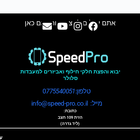
אתם יכולים למצוא אותנו גם כאן
יבוא והפצת חלקי חילוף ואביזרים למעבדות
סלולר
טלפון:0
775540051
מייל: info@speed-pro.co.il
כתובת:
הזית 109 חצב
(ליד גדרה)
ע