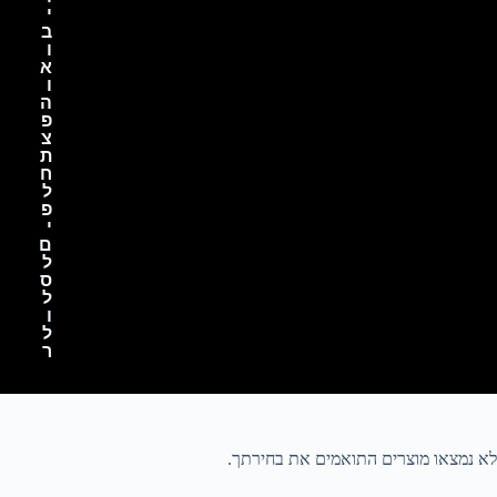
י
ב
ו
א
ו
ה
פ
צ
ת
ח
ל
פ
י
ם
ל
ס
ל
ו
ל
ר
לא נמצאו מוצרים התואמים את בחירתך.