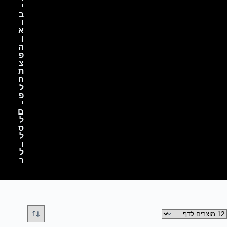
י
ב
ו
א
ו
ה
פ
צ
ת
ח
ל
פ
י
ם
ל
ס
ל
ו
ל
ר