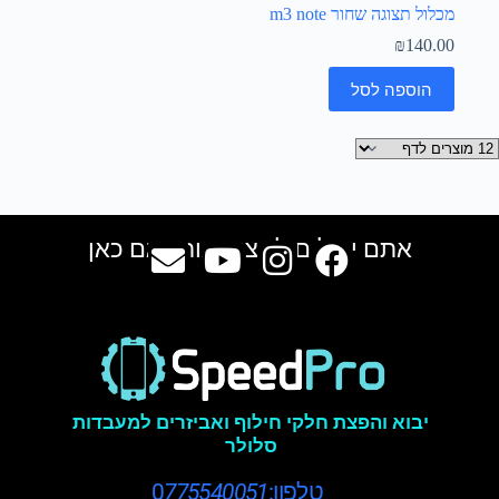
מכלול תצוגה שחור m3 note
₪
140.00
הוספה לסל
אתם יכולים למצוא אותנו גם כאן
יבוא והפצת חלקי חילוף ואביזרים למעבדות
סלולר
טלפון:0
775540051