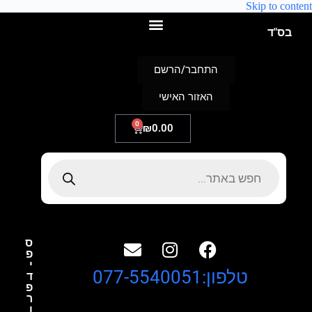
Skip to content
בס"ד
התחבר/הרשם
האזור האישי
0
₪
0.00
ס
פ
י
טלפון:077-5540051
ד
פ
ר
ו