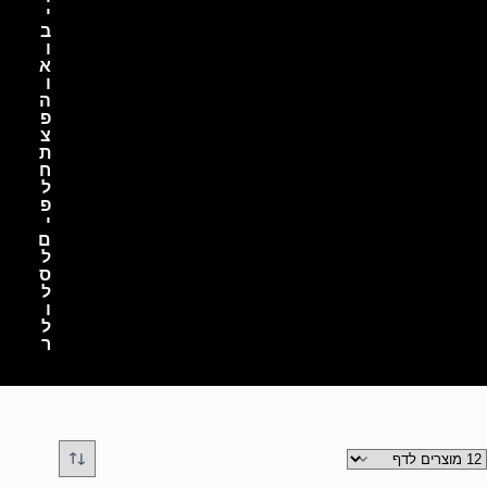
י
ב
ו
א
ו
ה
פ
צ
ת
ח
ל
פ
י
ם
ל
ס
ל
ו
ל
ר