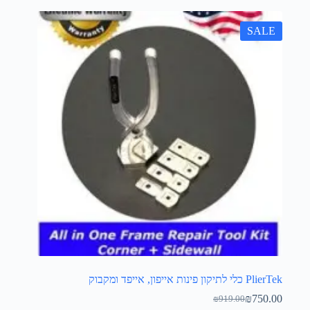
SALE
PlierTek כלי לתיקון פינות אייפון, אייפד ומקבוק
₪
750.00
₪
919.00