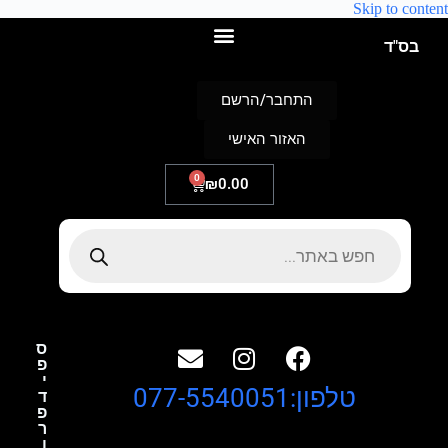
Skip to content
בס"ד
התחבר/הרשם
האזור האישי
0
₪
0.00
ס
פ
י
טלפון:077-5540051
ד
פ
ר
ו