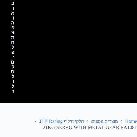
ב
ו
א
ו
ה
פ
צ
ת
ח
ל
פ
י
ם
ל
ס
ל
ו
ל
ר
Home
מוצרים נוספים
חלקי חילוף JLB Racing
21KG SERVO WITH METAL GEAR EA1081