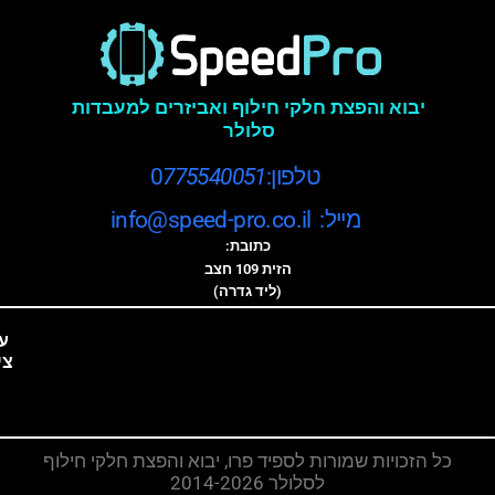
יבוא והפצת חלקי חילוף ואביזרים למעבדות
סלולר
טלפון:0
775540051
מייל: info@speed-pro.co.il
כתובת:
הזית 109 חצב
(ליד גדרה)
ע
צי
כל הזכויות שמורות לספיד פרו, יבוא והפצת חלקי חילוף
לסלולר 2014-2026