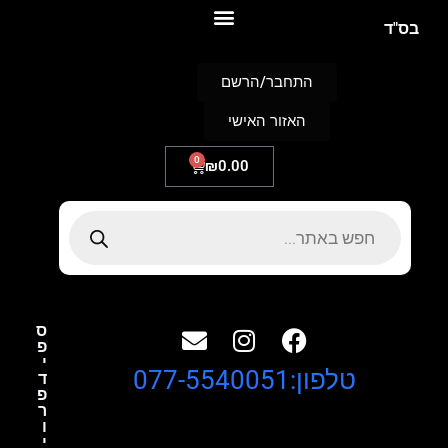
S
בס"ד
k
i
p
התחבר/הרשם
t
o
האזור האישי
c
o
n
0
₪
0.00
t
e
n
t
ס
פ
י
טלפון:077-5540051
ד
פ
ר
ו
י