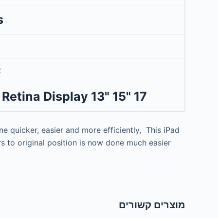
s
R
tina Display 13" 15" 17"
ne quicker, easier and more efficiently, This iPad
rs to original position is now done much easier
מוצרים קשורים