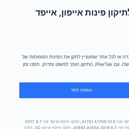
P כלי לתיקון פינות אייפון, אייפד
ה או לכל אחד שמעוניין לתקן את הפינות המעוותות של
האייפון, האייפד או המקבוק שלו. עם PlierTek, התיקון הופך לפשוט ומדויק. חסכו זמן
הוספה לסל
1 A1701 A1709
,
חלקי חילוף אייפד פרו 9.7 2017
2 A1893 A1954
,
חלקי חילוף אייפון 5C
,
חלקי