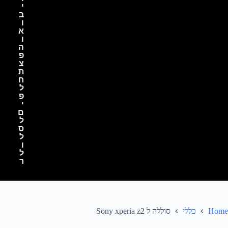
י
ב
ו
א
ו
ה
פ
צ
ת
ח
ל
פ
י
ם
ל
ס
ל
ו
ל
ר
Home
כללי
סוללה ל Sony xperia z2