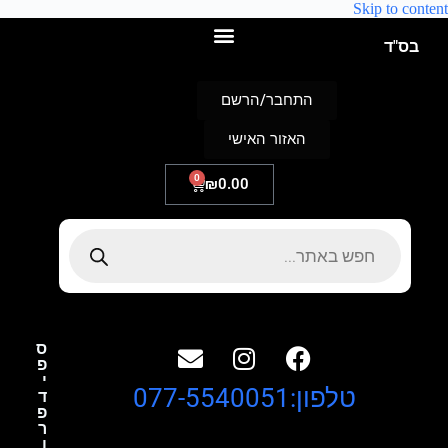
Skip to content
בס"ד
התחבר/הרשם
האזור האישי
0
₪
0.00
ס
פ
י
טלפון:077-5540051
ד
פ
ר
ו