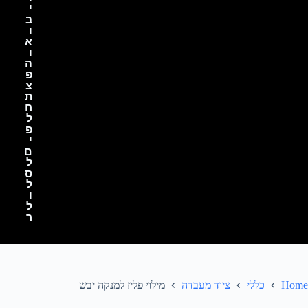
י
ב
ו
א
ו
ה
פ
צ
ת
ח
ל
פ
י
ם
ל
ס
ל
ו
ל
ר
Home
כללי
ציוד מעבדה
מילוי פליז למנקה יבש