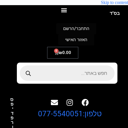
Skip to content
בס"ד
התחבר/הרשם
האזור האישי
0
₪
0.00
ס
פ
י
טלפון:077-5540051
ד
פ
ר
ו