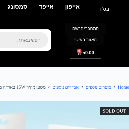
אייפון
אייפד
סמסונג
בס"ד
התחבר/הרשם
האזור האישי
0
₪
0.00
Home
מוצרים נוספים
אביזרים נוספים
מטען מהיר 15W באריזה מקורית סאני
SOLD OUT