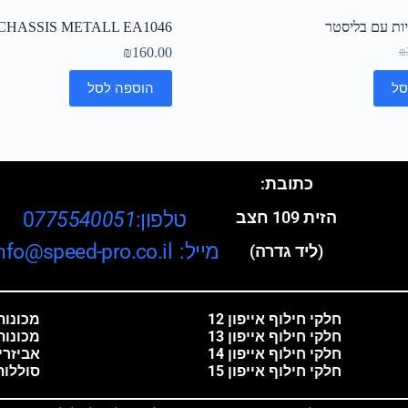
יות עם בליסטר
CHASSIS METALL EA1046
₪
160.00
₪
סל
הוספה לסל
כתובת:
טלפון:0
775540051
הזית 109 חצב
מייל: info@speed-pro.co.il
(ליד גדרה)
חלקי חילוף אייפון 12
מכונות 
חלקי חילוף אייפון 13
מכונות
חלקי חילוף אייפון 14
אביזרי
חלקי חילוף אייפון 15
סוללות