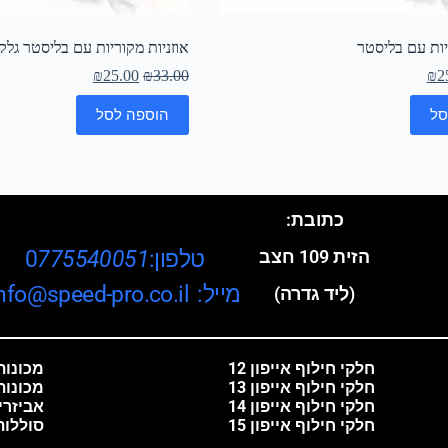
יות עם בליסטר
אוזניות מקוריות עם בליסטר גלק
₪
25.00
₪
33.00
₪
2
סל
הוספה לסל
כתובת:
טלפון:0
775540051
הזית 109 חצב
מייל: info@speed-pro.co.il
(ליד גדרה)
חלקי חילוף אייפון 12
מכונות 
חלקי חילוף אייפון 13
מכונות
חלקי חילוף אייפון 14
אביזרי
חלקי חילוף אייפון 15
סוללות