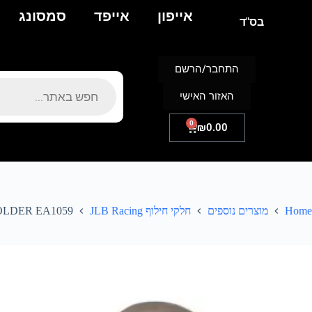
אייפון
אייפד
סמסונג
בס"ד
התחבר/הרשם
האזור האישי
0
₪
0.00
Home
מוצרים נוספים
חלקי חילוף JLB Racing
OLDER EA1059