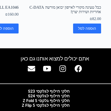
כבל טעינה מקורי לאייפון יבואן מורשה C-DATA
LL EA1046
אחריות ושירות יצרן!
₪
160.00
₪
82.00
הוספה לסל
הוספה ל
אתם יכולים למצוא אותנו גם כאן
חלקי חילוף לגלקסי S23
חלקי חילוף לגלקסי S24
חלקי חילוף גלקסי Z Fold 5
חלקי חילוף לגלקסי Z Flip 5