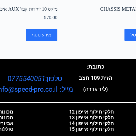
CHASSIS META
מיקס 10 יחידות קבל AUX איכותי
₪
70.00
סל
מידע נוסף
כתובת:
טלפון:0
775540051
הזית 109 חצב
מייל: info@speed-pro.co.il
(ליד גדרה)
חלקי חילוף אייפון 12
מכונות 
חלקי חילוף אייפון 13
מכונות
חלקי חילוף אייפון 14
אביזרי
חלקי חילוף אייפון 15
סוללות