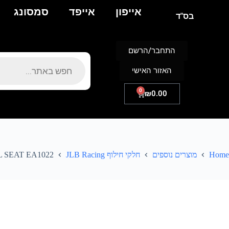
אייפון
אייפד
סמסונג
בס"ד
התחבר/הרשם
האזור האישי
0
₪
0.00
Home
מוצרים נוספים
חלקי חילוף JLB Racing
L SEAT EA1022