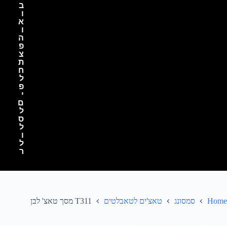
ב
ו
א
ו
ה
פ
צ
ת
ח
ל
פ
י
ם
ל
ס
ל
ו
ל
ר
Home
סמסונג
טאצ'ים לטאבלטים
T311 מסך טאצ' לבן