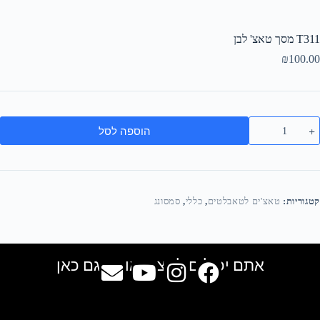
T311 מסך טאצ' לבן
₪
100.00
הוספה לסל
קטגוריות:
טאצ'ים לטאבלטים
,
כללי
,
סמסונג
אתם יכולים למצוא אותנו גם כאן