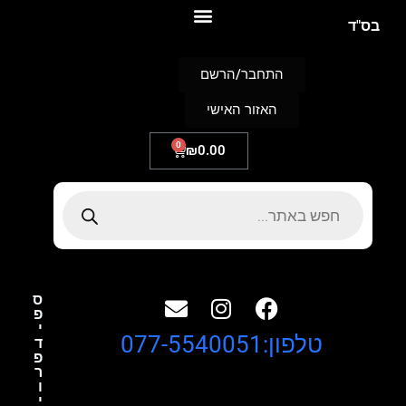
S
בס"ד
k
i
p
התחבר/הרשם
t
o
האזור האישי
c
o
n
0
₪
0.00
t
e
n
t
ס
פ
י
טלפון:077-5540051
ד
פ
ר
ו
י