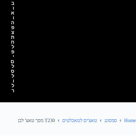
ב
ו
א
ו
ה
פ
צ
ת
ח
ל
פ
י
ם
ל
ס
ל
ו
ל
ר
Home
סמסונג
טאצ'ים לטאבלטים
T230 מסך טאצ' לבן