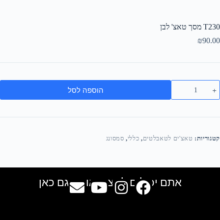
T230 מסך טאצ' לבן
₪
90.00
הוספה לסל
קטגוריות:
טאצ'ים לטאבלטים
,
כללי
,
סמסונג
אתם יכולים למצוא אותנו גם כאן