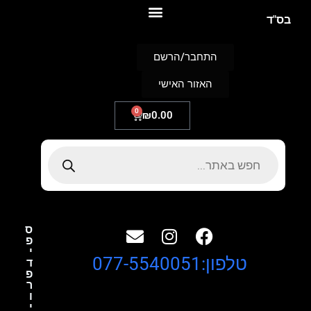
S
בס"ד
k
i
p
התחבר/הרשם
t
o
האזור האישי
c
o
n
0
₪
0.00
t
e
n
t
ס
פ
י
טלפון:077-5540051
ד
פ
ר
ו
י