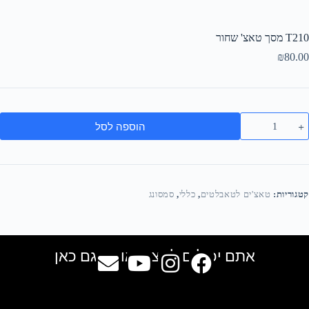
T210 מסך טאצ' שחור
₪
80.00
הוספה לסל
קטגוריות:
טאצ'ים לטאבלטים
,
כללי
,
סמסונג
אתם יכולים למצוא אותנו גם כאן