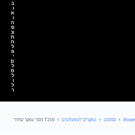
ב
ו
א
ו
ה
פ
צ
ת
ח
ל
פ
י
ם
ל
ס
ל
ו
ל
ר
Home
סמסונג
טאצ'ים לטאבלטים
T210 מסך טאצ' שחור