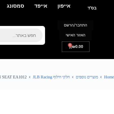
אייפון
אייפד
סמסונג
בס"ד
התחבר/הרשם
האזור האישי
0
₪
0.00
Home
מוצרים נוספים
חלקי חילוף JLB Racing
 SEAT EA1012