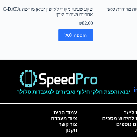
שקע טעינה מקורי לאייפון יבואן מורשה C-DATA
אחריות ושירות יצרן!
₪
82.00
הוספה לסל
יבוא והפצת חלקי חילוף ואביזרים למעבדות סלולר
לייזר
עמוד הבית
 לחידוש מסכים
ציוד מעבדה
ם נוספים
צור קשר
תקנון