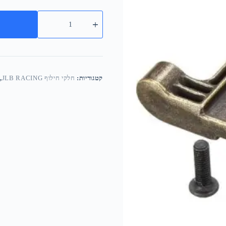
קטגוריות:
חלקי חילוף JLB RACING
,