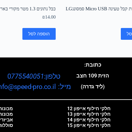
כבל נתונים 1.3 מטר מקורי באריזה מהודרת סאני
₪
14.00
סל
הוספה לסל
כתובת:
טלפון:0
775540051
הזית 109 חצב
מייל: info@speed-pro.co.il
(ליד גדרה)
חלקי חילוף אייפון 12
מכונות 
חלקי חילוף אייפון 13
מכונות
חלקי חילוף אייפון 14
אביזרי
חלקי חילוף אייפון 15
סוללות