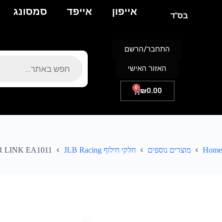
אייפון
אייפד
סמסונג
בס"ד
התחבר/הרשם
האזור האישי
0
₪
0.00
Home
מוצרים נוספים
חלקי חילוף JLB Racing
 LINK EA1011