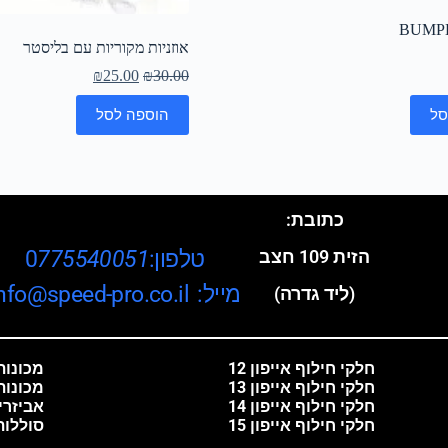
BUMPE
אוזניות מקוריות עם בליסטר
₪
25.00
₪
30.00
סל
הוספה לסל
כתובת:
טלפון:0
775540051
הזית 109 חצב
מייל: info@speed-pro.co.il
(ליד גדרה)
חלקי חילוף אייפון 12
מכונות 
חלקי חילוף אייפון 13
מכונות
חלקי חילוף אייפון 14
אביזרי
חלקי חילוף אייפון 15
סוללות