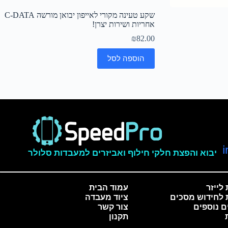
שקע טעינה מקורי לאייפון יבואן מורשה C-DATA
אחריות ושירות יצרן!
₪
82.00
הוספה לסל
יבוא והפצת חלקי חילוף ואביזרים למעבדות סלולר
לייזר
עמוד הבית
 לחידוש מסכים
ציוד מעבדה
ם נוספים
צור קשר
תקנון