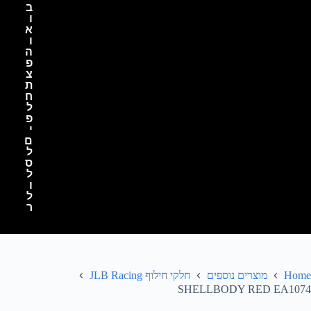
ב
ו
א
ו
ה
פ
צ
ת
ח
ל
פ
י
ם
ל
ס
ל
ו
ל
ר
Home
מוצרים נוספים
חלקי חילוף JLB Racing
SHELLBODY RED EA1074