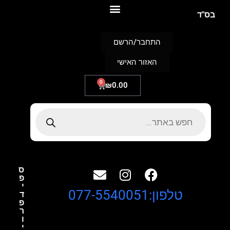
S
בס"ד
k
i
p
התחבר/הרשם
t
o
האזור האישי
c
o
n
0
₪
0.00
t
e
n
t
ס
פ
י
טלפון:077-5540051
ד
פ
ר
ו
י