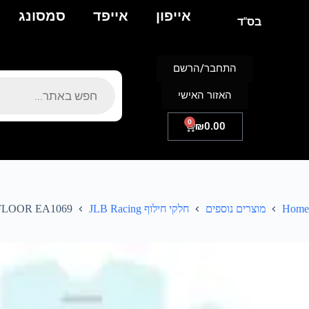
אייפון
אייפד
סמסונג
בס"ד
התחבר/הרשם
האזור האישי
0
₪
0.00
Home
מוצרים נוספים
חלקי חילוף JLB Racing
LOOR EA1069