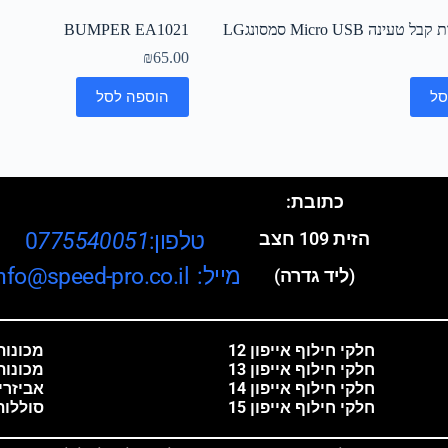
BUMPER EA1021
₪
65.00
סל
הוספה לסל
כתובת:
טלפון:0
775540051
הזית 109 חצב
מייל: info@speed-pro.co.il
(ליד גדרה)
חלקי חילוף אייפון 12
מכונות 
חלקי חילוף אייפון 13
מכונות
חלקי חילוף אייפון 14
אביזרי
חלקי חילוף אייפון 15
סוללות