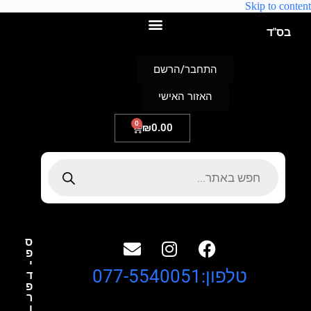
Skip to content
בס"ד
התחבר/הרשם
האזור האישי
0
₪
0.00
ס
פ
י
טלפון:077-5540051
ד
פ
ר
ו