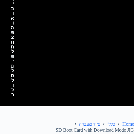
י
ב
ו
א
ו
ה
פ
צ
ת
ח
ל
פ
י
ם
ל
ס
ל
ו
ל
ר
Home
כללי
ציוד מעבדה
SD Boot Card with Download Mode JIG