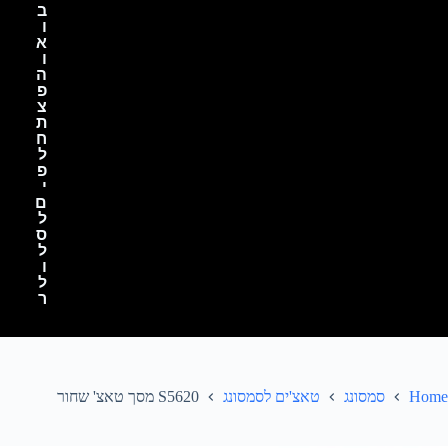
ב
ו
א
ו
ה
פ
צ
ת
ח
ל
פ
י
ם
ל
ס
ל
ו
ל
ר
Home
סמסונג
טאצ'ים לסמסונג
S5620 מסך טאצ' שחור