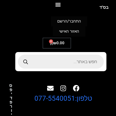
S
בס"ד
k
i
p
התחבר/הרשם
t
o
האזור האישי
c
o
n
0
₪
0.00
t
e
n
t
ס
פ
י
טלפון:077-5540051
ד
פ
ר
ו
י