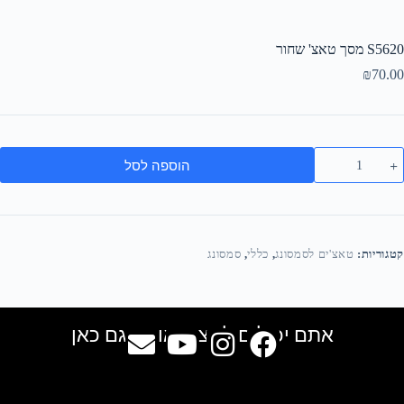
S5620 מסך טאצ' שחור
₪
70.00
הוספה לסל
קטגוריות:
טאצ'ים לסמסונג
,
כללי
,
סמסונג
אתם יכולים למצוא אותנו גם כאן