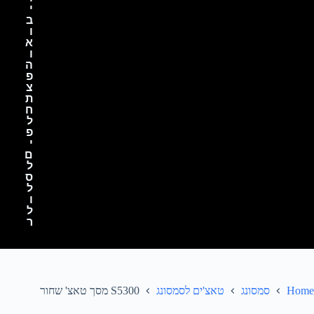
י
ב
ו
א
ו
ה
פ
צ
ת
ח
ל
פ
י
ם
ל
ס
ל
ו
ל
ר
Home
סמסונג
טאצ'ים לסמסונג
S5300 מסך טאצ' שחור