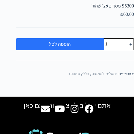
S5300 מסך טאצ' שחור
₪
60.00
הוספה לסל
קטגוריות:
טאצ'ים לסמסונג
,
כללי
,
סמסונג
אתם יכולים למצוא אותנו גם כאן