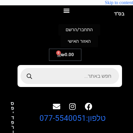
Skip to content
בס"ד
התחבר/הרשם
האזור האישי
0
₪
0.00
ס
פ
י
טלפון:077-5540051
ד
פ
ר
ו