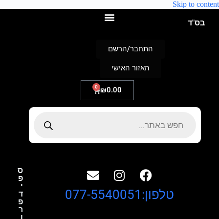
Skip to content
בס"ד
התחבר/הרשם
האזור האישי
0
₪
0.00
ס
פ
י
טלפון:077-5540051
ד
פ
ר
ו