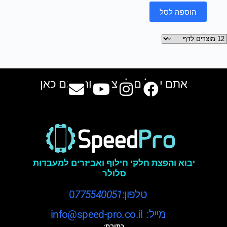
הוספה לסל
אתם יכולים למצוא אותנו גם כאן
יבוא והפצת חלקי חילוף ואביזרים למעבדות
סלולר
טלפון:0
775540051
מייל: info@speed-pro.co.il
כתובת: