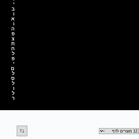
י
ב
ו
א
ו
ה
פ
צ
ת
ח
ל
פ
י
ם
ל
ס
ל
ו
ל
ר