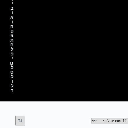
י
ב
ו
א
ו
ה
פ
צ
ת
ח
ל
פ
י
ם
ל
ס
ל
ו
ל
ר