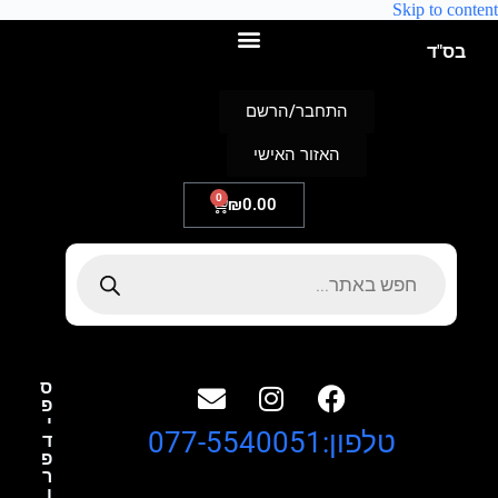
Skip to content
בס"ד
התחבר/הרשם
האזור האישי
0
₪
0.00
ס
פ
י
טלפון:077-5540051
ד
פ
ר
ו