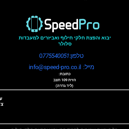
יבוא והפצת חלקי חילוף ואביזרים למעבדות
סלולר
טלפון:0
775540051
מייל: info@speed-pro.co.il
כתובת:
הזית 109 חצב
(ליד גדרה)
ע
צי