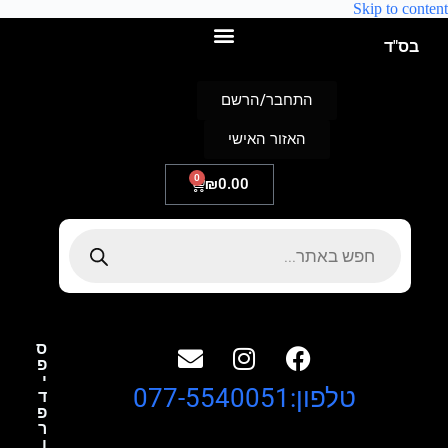
Skip to content
בס"ד
התחבר/הרשם
האזור האישי
0
₪
0.00
ס
פ
י
טלפון:077-5540051
ד
פ
ר
ו