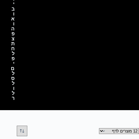
י
ב
ו
א
ו
ה
פ
צ
ת
ח
ל
פ
י
ם
ל
ס
ל
ו
ל
ר