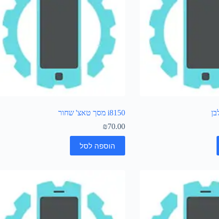
i8150 מסך טאצ' שחור
₪
70.00
הוספה לסל