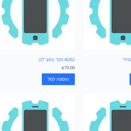
i8262 מסך טאצ' לבן
₪
70.00
הוספה לסל