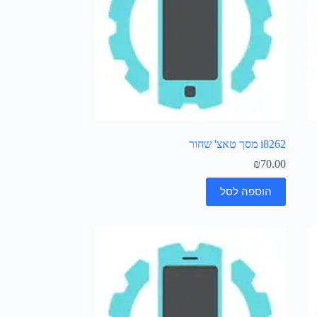
i8262 מסך טאצ' שחור
₪
70.00
הוספה לסל