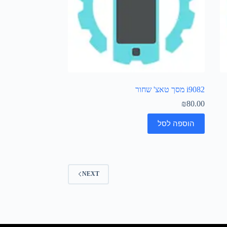
i9082 מסך טאצ' שחור
₪
80.00
הוספה לסל
NEXT