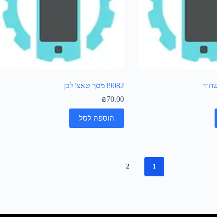
i9082 מסך טאצ' לבן
₪
70.00
הוספה לסל
2
1