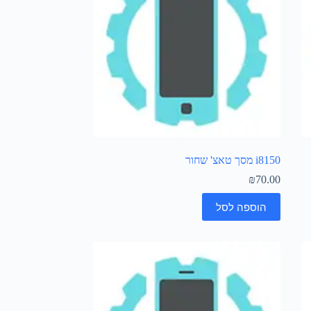
i8150 מסך טאצ' שחור
₪
70.00
הוספה לסל