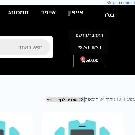
Skip to content
אייפון
אייפד
סמסונג
בס"ד
התחבר/הרשם
האזור האישי
0
₪
0.00
מציג 1–12 מתוך 24 תוצאות