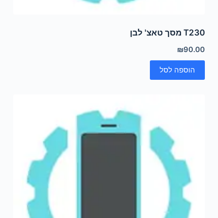
T230 מסך טאצ' לבן
₪
90.00
הוספה לסל