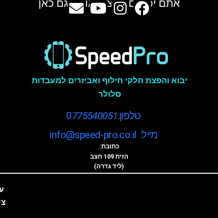
אתם יכולים למצוא אותנו גם כאן
יבוא והפצת חלקי חילוף ואביזרים למעבדות
סלולר
טלפון:0
775540051
מייל: info@speed-pro.co.il
כתובת:
הזית 109 חצב
(ליד גדרה)
ע
צי