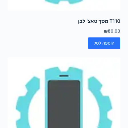
T110 מסך טאצ' לבן
₪
80.00
הוספה לסל