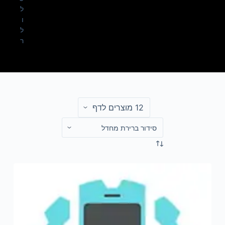
ל
ו
ל
ר