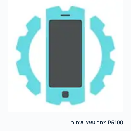
P5100 מסך טאצ' שחור