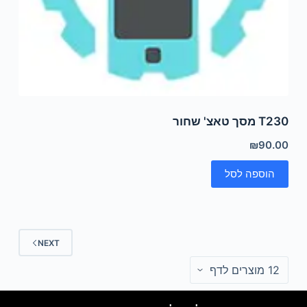
T230 מסך טאצ' שחור
₪
90.00
הוספה לסל
NEXT