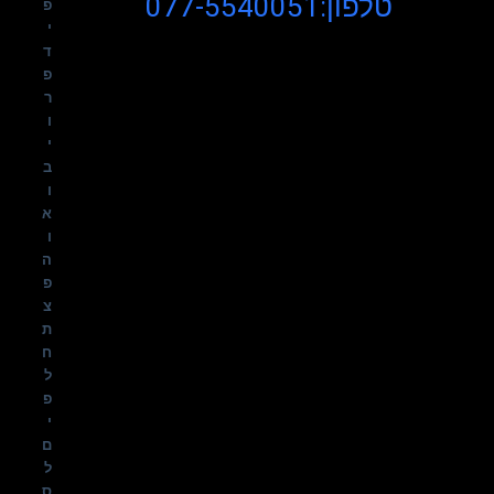
טלפון:077-5540051
פ
י
ד
פ
ר
ו
י
ב
ו
א
ו
ה
פ
צ
ת
ח
ל
פ
י
ם
ל
ס