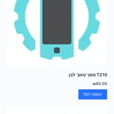
T210 מסך טאצ' לבן
₪
80.00
הוספה לסל