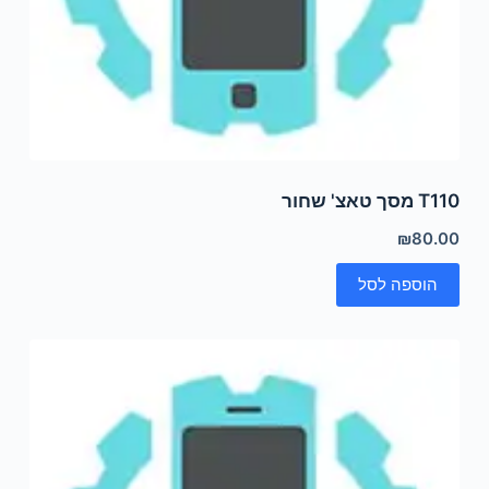
T110 מסך טאצ' שחור
₪
80.00
הוספה לסל