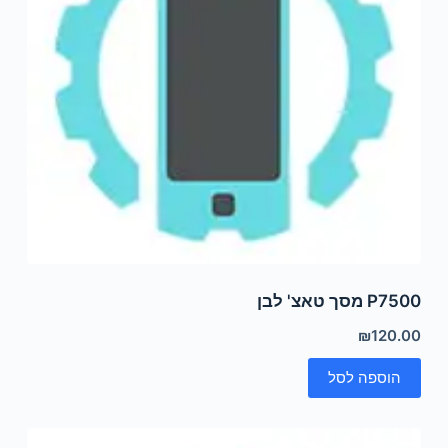
P7500 מסך טאצ' לבן
₪
120.00
הוספה לסל