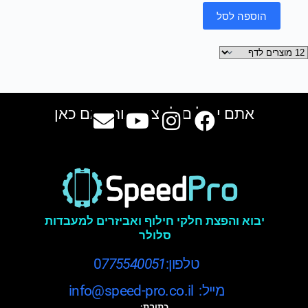
הוספה לסל
אתם יכולים למצוא אותנו גם כאן
יבוא והפצת חלקי חילוף ואביזרים למעבדות
סלולר
טלפון:0
775540051
מייל: info@speed-pro.co.il
כתובת: