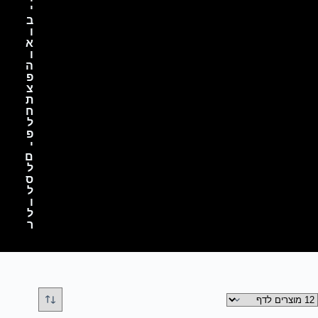
י
ב
ו
א
ו
ה
פ
צ
ת
ח
ל
פ
י
ם
ל
ס
ל
ו
ל
ר