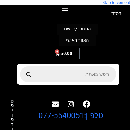
Skip to content
בס"ד
התחבר/הרשם
האזור האישי
0
₪
0.00
ס
פ
י
טלפון:077-5540051
ד
פ
ר
ו