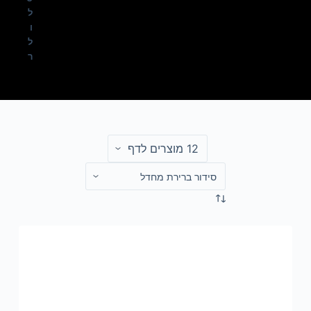
ל
ו
ל
ר