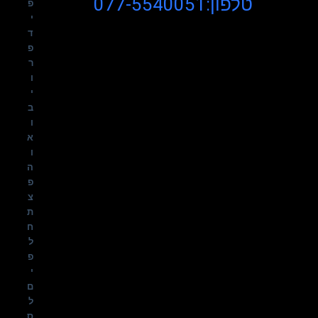
טלפון:077-5540051
פ
י
ד
פ
ר
ו
י
ב
ו
א
ו
ה
פ
צ
ת
ח
ל
פ
י
ם
ל
ס