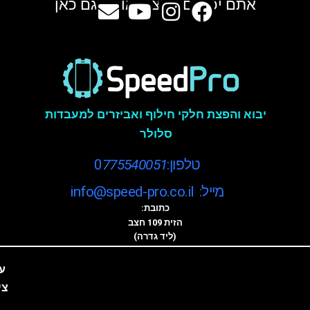
אתם יכולים למצוא אותנו גם כאן
יבוא והפצת חלקי חילוף ואביזרים למעבדות
סלולר
טלפון:0
775540051
מייל: info@speed-pro.co.il
כתובת:
הזית 109 חצב
(ליד גדרה)
ע
צי