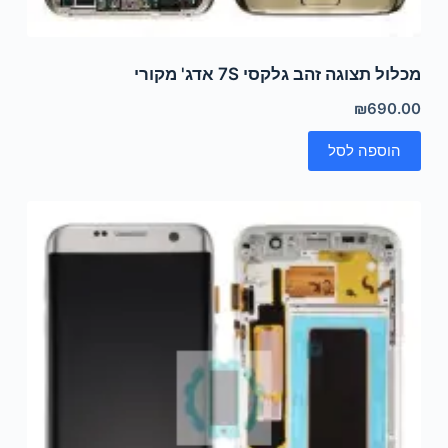
מכלול תצוגה זהב גלקסי 7S אדג' מקורי
₪
690.00
הוספה לסל