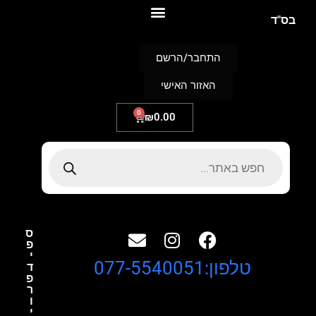
S
בס"ד
k
i
p
התחבר/הרשם
t
o
האזור האישי
c
o
n
0
₪
0.00
t
e
n
t
ס
פ
י
טלפון:077-5540051
ד
פ
ר
ו
י