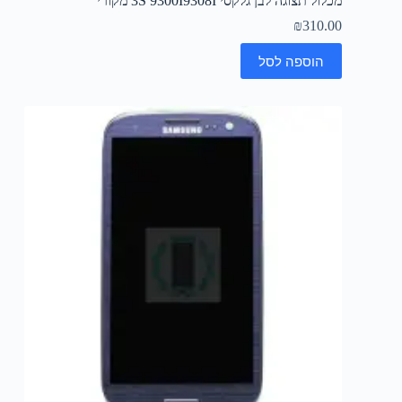
מכלול תצוגה לבן גלקסי 3S 9300I9308I מקורי
₪
310.00
הוספה לסל