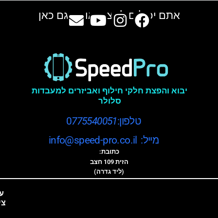
אתם יכולים למצוא אותנו גם כאן
יבוא והפצת חלקי חילוף ואביזרים למעבדות
סלולר
טלפון:0
775540051
מייל: info@speed-pro.co.il
כתובת:
הזית 109 חצב
(ליד גדרה)
ע
צי