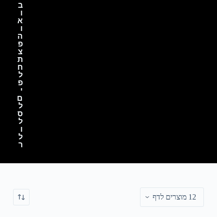
ב
ו
א
ו
ה
פ
צ
ת
ח
ל
פ
י
ם
ל
ס
ל
ו
ל
ר