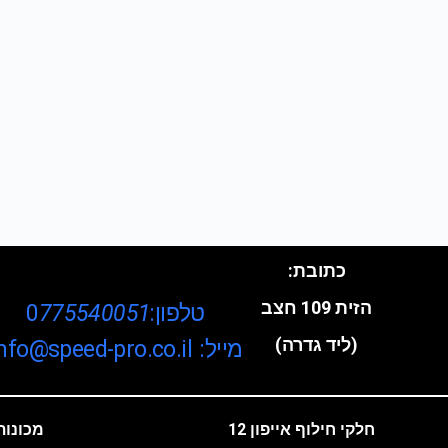
כתובת:
הזית 109 חצב
טלפון:0
775540051
(ליד גדרה)
מייל: info@speed-pro.co.il
חלקי חילוף אייפון 12
מכונות 