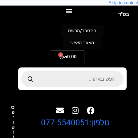
Skip to content
בס"ד
התחבר/הרשם
האזור האישי
0
₪
0.00
ס
פ
י
טלפון:077-5540051
ד
פ
ר
ו