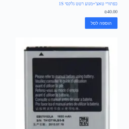
כפתורי טאצ'+מנוע רטט גלקסי 1S
₪
40.00
הוספה לסל