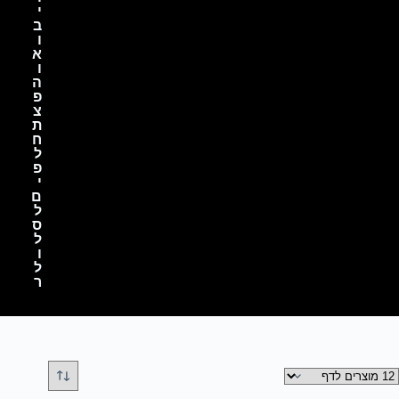
י
ב
ו
א
ו
ה
פ
צ
ת
ח
ל
פ
י
ם
ל
ס
ל
ו
ל
ר