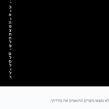
י
ב
ו
א
ו
ה
פ
צ
ת
ח
ל
פ
י
ם
ל
ס
ל
ו
ל
ר
לא נמצאו מוצרים התואמים את בחירתך.