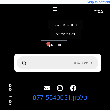
Skip to content
בס"ד
התחבר/הרשם
האזור האישי
0
₪
0.00
ס
פ
י
טלפון:077-5540051
ד
פ
ר
ו