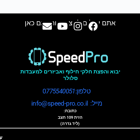
אתם יכולים למצוא אותנו גם כאן
יבוא והפצת חלקי חילוף ואביזרים למעבדות
סלולר
טלפון:0
775540051
מייל: info@speed-pro.co.il
כתובת:
הזית 109 חצב
(ליד גדרה)
ע