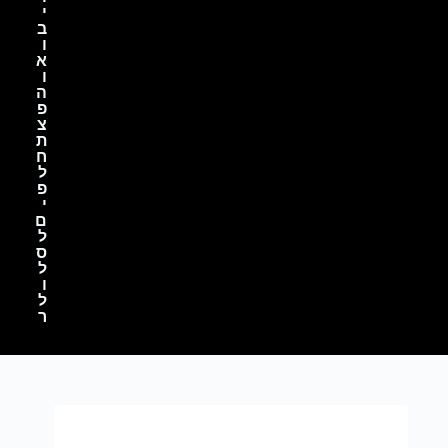
י
ב
ו
א
ו
ה
פ
צ
ת
ח
ל
פ
י
ם
ל
ס
ל
ו
ל
ר