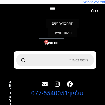
Skip to content
בס"ד
התחבר/הרשם
האזור האישי
0
₪
0.00
ס
פ
י
טלפון:077-5540051
ד
פ
ר
ו