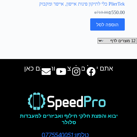
PlierTek כלי לתיקון פינות אייפון, אייפד ומקבוק
₪
550.00
₪
719.00
הוספה לסל
אתם יכולים למצוא אותנו גם כאן
יבוא והפצת חלקי חילוף ואביזרים למעבדות
סלולר
טלפון:0
775540051