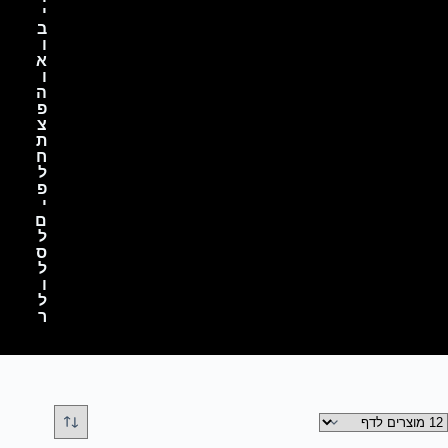
י
ב
ו
א
ו
ה
פ
צ
ת
ח
ל
פ
י
ם
ל
ס
ל
ו
ל
ר