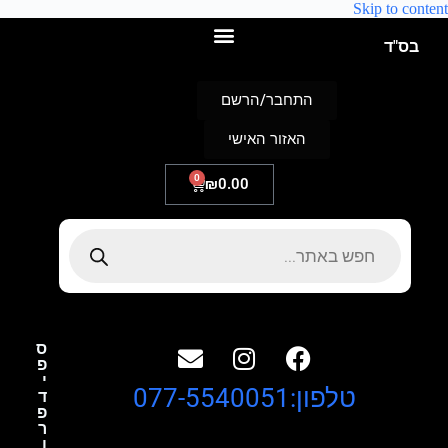
Skip to content
בס"ד
התחבר/הרשם
האזור האישי
0
₪
0.00
ס
פ
י
טלפון:077-5540051
ד
פ
ר
ו