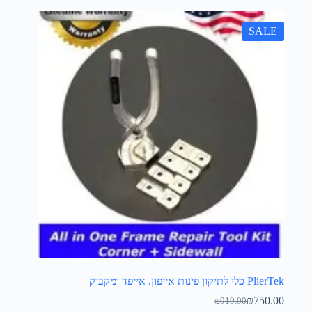
SALE
PlierTek כלי לתיקון פינות אייפון, אייפד ומקבוק
₪
750.00
₪
919.00