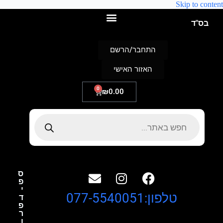
Skip to content
בס"ד
התחבר/הרשם
האזור האישי
0
₪
0.00
ס
פ
י
טלפון:077-5540051
ד
פ
ר
ו