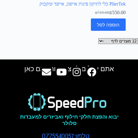
PlierTek כלי לתיקון פינות אייפון, אייפד ומקבוק
₪
550.00
₪
719.00
הוספה לסל
אתם יכולים למצוא אותנו גם כאן
יבוא והפצת חלקי חילוף ואביזרים למעבדות
סלולר
טלפון:0
775540051