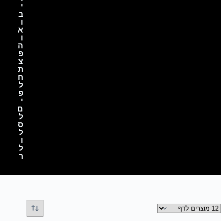
י
ב
ו
א
ו
ה
פ
צ
ת
ח
ל
פ
י
ם
ל
ס
ל
ו
ל
ר